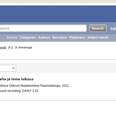
Adv
Browse:
Categories
Authors
Narrators
Publishers
Subject words
words
F
frenoloogia
eha ja tema isiksus
allinna Ülikooli Akadeemiline Raamatukogu, 2011
ound recording, DAISY 2.02