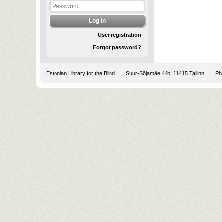
User registration
Forgot password?
Estonian Library for the Blind
Suur-Sõjamäe 44b, 11415 Tallinn
Pho