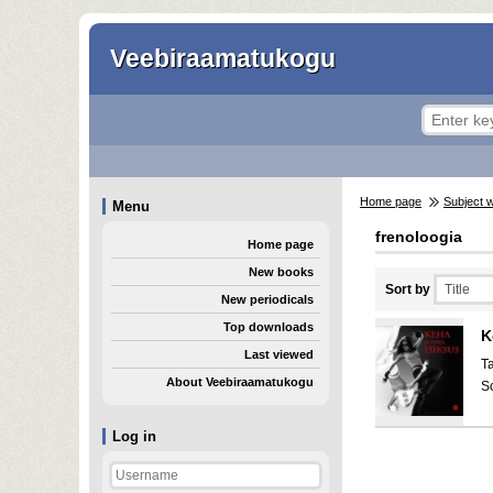
Veebiraamatukogu
Home page
Subject 
Menu
frenoloogia
Home page
New books
Sort by
New periodicals
Top downloads
K
Last viewed
T
About Veebiraamatukogu
S
Log in