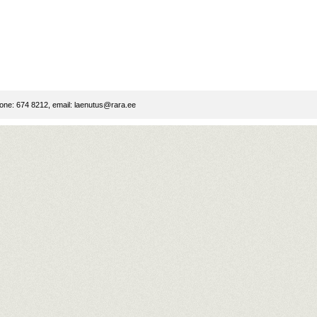
ne: 674 8212, email:
laenutus@rara.ee