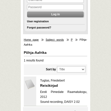
User registration
Forgot password?
Home page
Subject words
P
Põhja-
Aafrika
Põhja-Aafrika
1 results found
Sort by
Tuglas, Friedebert
Reisikirjad
Eesti Pimedate Raamatukogu,
2012
Sound recording, DAISY 2.02