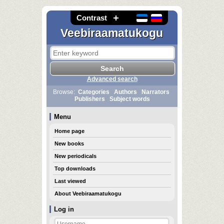
Contrast
Veebiraamatukogu
Advanced search
Browse:
Categories
Authors
Narrators
Publishers
Subject words
Menu
Home page
New books
New periodicals
Top downloads
Last viewed
About Veebiraamatukogu
Log in