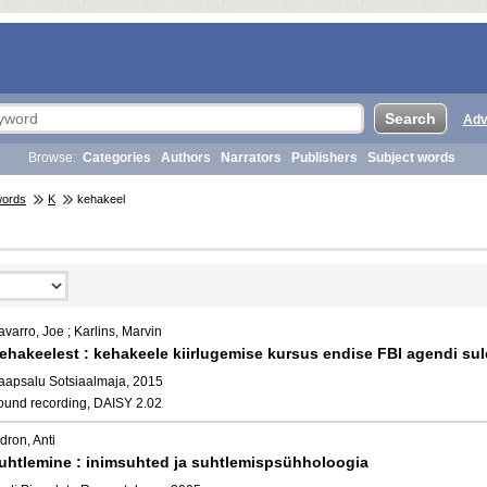
Adv
Browse:
Categories
Authors
Narrators
Publishers
Subject words
words
K
kehakeel
varro, Joe ; Karlins, Marvin
ehakeelest : kehakeele kiirlugemise kursus endise FBI agendi sul
aapsalu Sotsiaalmaja, 2015
ound recording, DAISY 2.02
dron, Anti
uhtlemine : inimsuhted ja suhtlemispsühholoogia