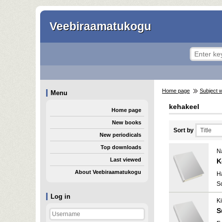
Veebiraamatukogu
Home page
Subject 
Menu
kehakeel
Home page
New books
Sort by
New periodicals
Top downloads
Na
Last viewed
K
About Veebiraamatukogu
H
S
Log in
Ki
S