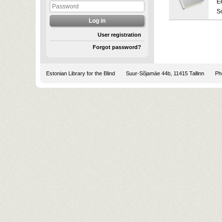
E
S
User registration
Forgot password?
Estonian Library for the Blind
Suur-Sõjamäe 44b, 11415 Tallinn
Pho