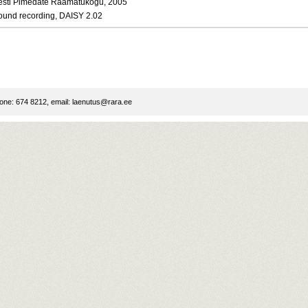
esti Pimedate Raamatukogu, 2005
ound recording, DAISY 2.02
ne: 674 8212, email:
laenutus@rara.ee