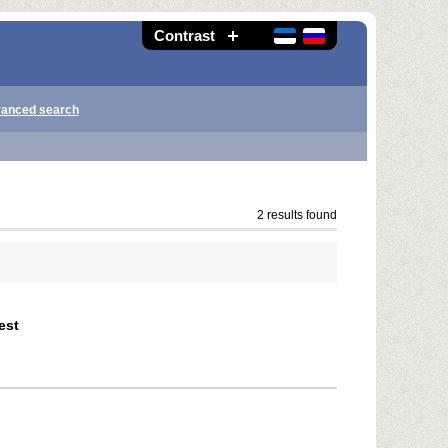
Contrast
anced search
2 results found
est