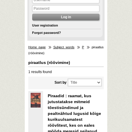
User registration
Forgot password?
Home page
Subject words
P
piraatlus
(röövimine)
piraatlus (röövimine)
1 results found
Sort by
Piraadid : raamat, kus
jutustatakse mitmeid
tõestisündinud ja
pealtnähtud lugusid kõige
kurikuulsamatest
röövlitest, kes on eales
mööda meresid seilanud