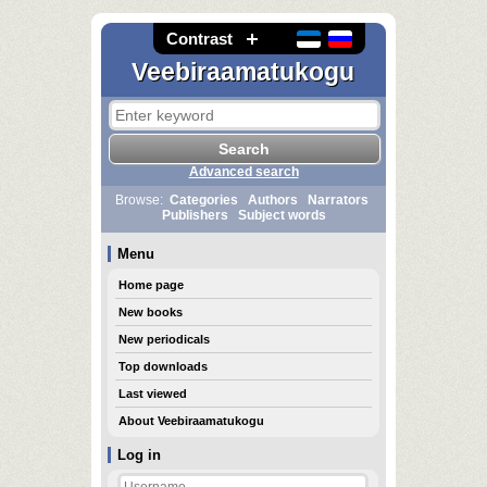
Contrast
Veebiraamatukogu
Advanced search
Browse:
Categories
Authors
Narrators
Publishers
Subject words
Menu
Home page
New books
New periodicals
Top downloads
Last viewed
About Veebiraamatukogu
Log in