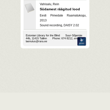
Vahisalu, Rein
Südamest räägitud lood
Eesti Pimedate Raamatukogu,
2013
Sound recording, DAISY 2.02
Estonian Library for the Blind
Suur-Sõjamäe
44b, 11415 Tallinn
Phone: 674 8212, email:
laenutus@rara.ee