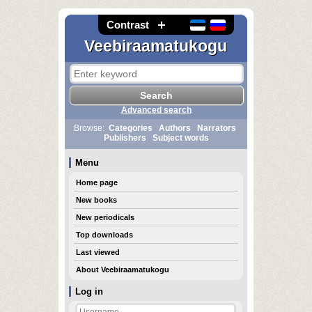
Contrast
Veebiraamatukogu
Advanced search
Browse:
Categories
Authors
Narrators
Publishers
Subject words
Menu
Home page
New books
New periodicals
Top downloads
Last viewed
About Veebiraamatukogu
Log in