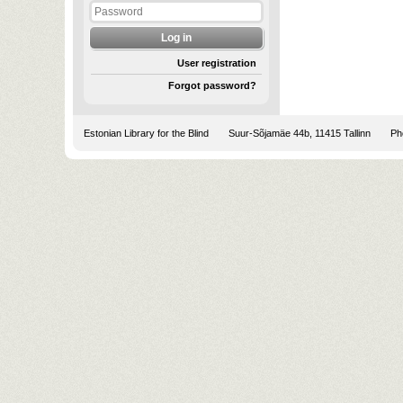
User registration
Forgot password?
Estonian Library for the Blind
Suur-Sõjamäe 44b, 11415 Tallinn
Pho