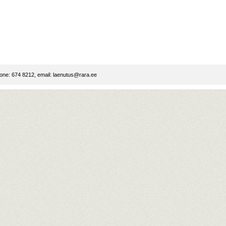
ne: 674 8212, email:
laenutus@rara.ee