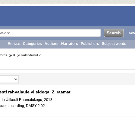
Adv
Browse:
Categories
Authors
Narrators
Publishers
Subject words
words
K
kalendrilaulud
esti rahvalaule viisidega. 2. raamat
artu Ülikooli Raamatukogu, 2013
ound recording, DAISY 2.02