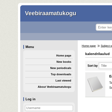
Veebiraamatukogu
Home page
Subject 
Menu
kalendrilaulud
Home page
New books
Sort by
New periodicals
Top downloads
E
Last viewed
T
About Veebiraamatukogu
S
Log in