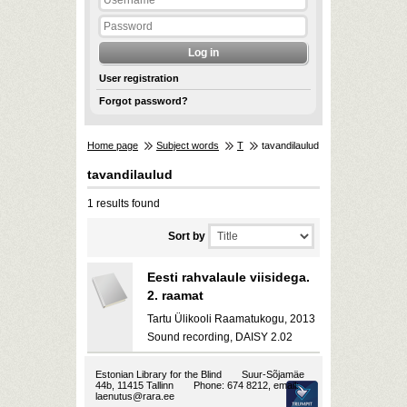
User registration
Forgot password?
Home page
Subject words
T
tavandilaulud
tavandilaulud
1 results found
Sort by
Eesti rahvalaule viisidega.
2. raamat
Tartu Ülikooli Raamatukogu, 2013
Sound recording, DAISY 2.02
Estonian Library for the Blind
Suur-Sõjamäe
44b, 11415 Tallinn
Phone: 674 8212, email:
laenutus@rara.ee