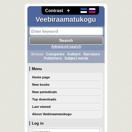
Contrast
Veebiraamatukogu
Advanced search
Browse:
Categories
Authors
Narrators
Publishers
Subject words
Menu
Home page
New books
New periodicals
Top downloads
Last viewed
About Veebiraamatukogu
Log in