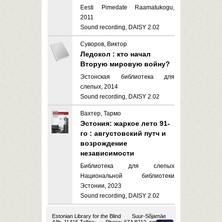
Eesti Pimedate Raamatukogu,
2011
Sound recording, DAISY 2.02
Суворов, Виктор
Ледокол : кто начал
Вторую мировую войну?
Эстонская библиотека для
слепых, 2014
Sound recording, DAISY 2.02
Вахтер, Тармо
Эстония: жаркое лето 91-
го : августовский путч и
возрождение
независимости
Библиотека для слепых
Национальной библиотеки
Эстонии, 2023
Sound recording, DAISY 2.02
Estonian Library for the Blind
Suur-Sõjamäe