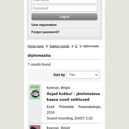
User registration
Forgot password?
Home page
Subject words
D
diplomaatia
diplomaatia
7 results found
Sort by
Keenan, Brigid
Asjad kokku! : järelveetava
kaasa uued seiklused
Eesti Pimedate Raamatukogu,
2016
Sound recording, DAISY 2.02
Keenan, Brigid