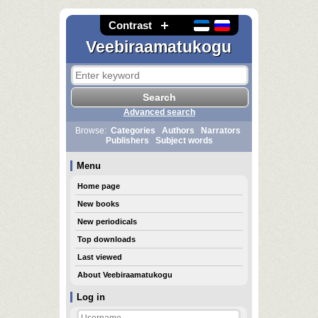
Contrast
Veebiraamatukogu
Advanced search
Browse:
Categories
Authors
Narrators
Publishers
Subject words
Menu
Home page
New books
New periodicals
Top downloads
Last viewed
About Veebiraamatukogu
Log in