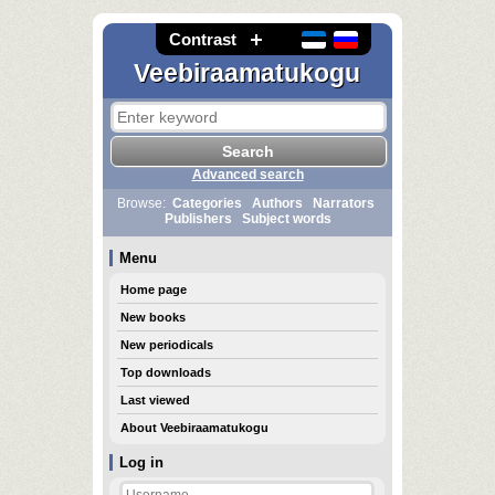
Contrast
Veebiraamatukogu
Advanced search
Browse:
Categories
Authors
Narrators
Publishers
Subject words
Menu
Home page
New books
New periodicals
Top downloads
Last viewed
About Veebiraamatukogu
Log in