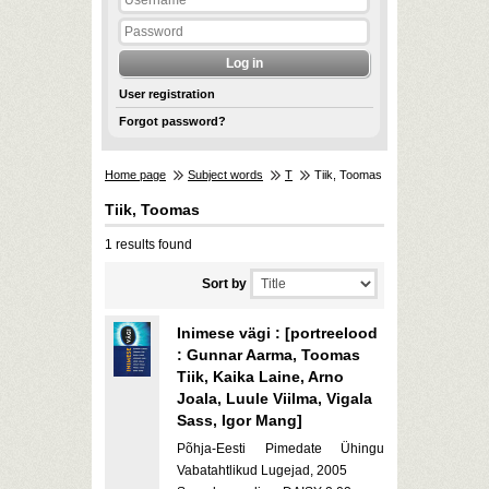
User registration
Forgot password?
Home page
Subject words
T
Tiik, Toomas
Tiik, Toomas
1 results found
Sort by
Inimese vägi : [portreelood
: Gunnar Aarma, Toomas
Tiik, Kaika Laine, Arno
Joala, Luule Viilma, Vigala
Sass, Igor Mang]
Põhja-Eesti Pimedate Ühingu
Vabatahtlikud Lugejad, 2005