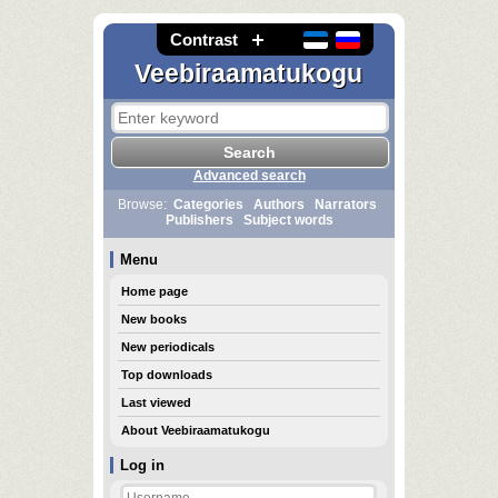
Contrast
Veebiraamatukogu
Advanced search
Browse:
Categories
Authors
Narrators
Publishers
Subject words
Menu
Home page
New books
New periodicals
Top downloads
Last viewed
About Veebiraamatukogu
Log in