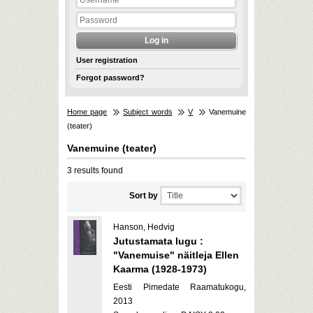
User registration
Forgot password?
Home page
Subject words
V
Vanemuine
(teater)
Vanemuine (teater)
3 results found
Sort by
Hanson, Hedvig
Jutustamata lugu :
"Vanemuise" näitleja Ellen
Kaarma (1928-1973)
Eesti Pimedate Raamatukogu,
2013