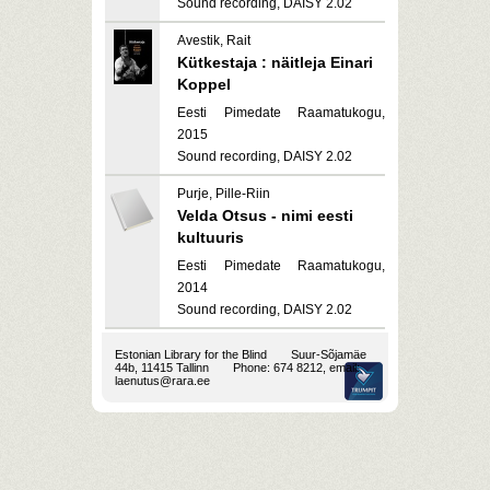
Sound recording, DAISY 2.02
Avestik, Rait
Kütkestaja : näitleja Einari
Koppel
Eesti Pimedate Raamatukogu,
2015
Sound recording, DAISY 2.02
Purje, Pille-Riin
Velda Otsus - nimi eesti
kultuuris
Eesti Pimedate Raamatukogu,
2014
Sound recording, DAISY 2.02
Estonian Library for the Blind
Suur-Sõjamäe
44b, 11415 Tallinn
Phone: 674 8212, email:
laenutus@rara.ee