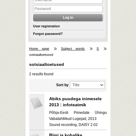
User registration
Forgot password?
Home page
Subject words
S
sotsiaaltoetused
sotsiaaltoetused
2 results found
Sort by
Abiks puudega inimesele
2013 : infoteatmik
Põhja-Eesti Pimedate Ühingu
Vabatahtlikud Lugejad, 2013
Sound recording, DAISY 2.02
Riigi ja kohalike