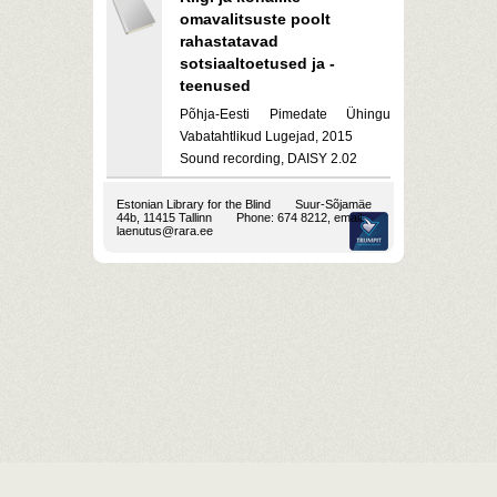
omavalitsuste poolt
rahastatavad
sotsiaaltoetused ja -
teenused
Põhja-Eesti Pimedate Ühingu
Vabatahtlikud Lugejad, 2015
Sound recording, DAISY 2.02
Estonian Library for the Blind
Suur-Sõjamäe
44b, 11415 Tallinn
Phone: 674 8212, email:
laenutus@rara.ee