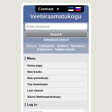
Contrast
Veebiraamatukogu
Advanced search
Browse:
Categories
Authors
Narrators
Publishers
Subject words
Menu
Home page
New books
New periodicals
Top downloads
Last viewed
About Veebiraamatukogu
Log in