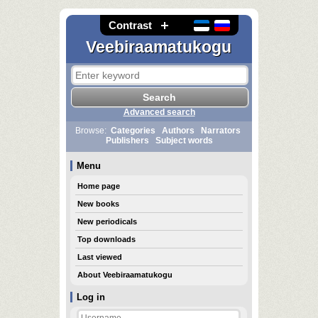
Contrast
Veebiraamatukogu
Advanced search
Browse:
Categories
Authors
Narrators
Publishers
Subject words
Menu
Home page
New books
New periodicals
Top downloads
Last viewed
About Veebiraamatukogu
Log in