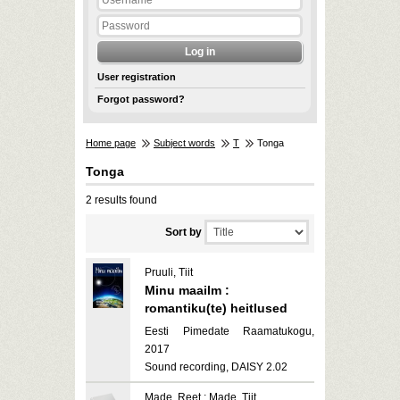
User registration
Forgot password?
Home page
Subject words
T
Tonga
Tonga
2 results found
Sort by
Pruuli, Tiit
Minu maailm :
romantiku(te) heitlused
Eesti Pimedate Raamatukogu,
2017
Sound recording, DAISY 2.02
Made, Reet ; Made, Tiit