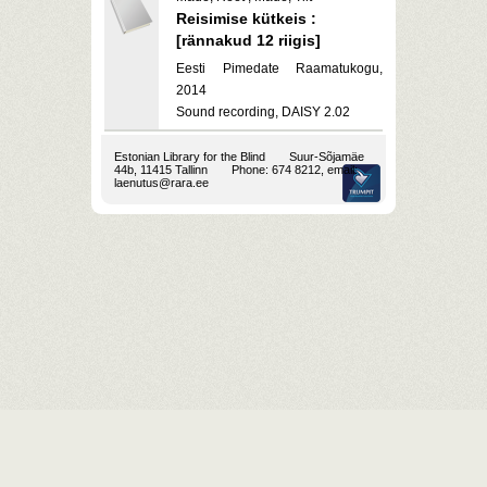
Reisimise kütkeis :
[rännakud 12 riigis]
Eesti Pimedate Raamatukogu,
2014
Sound recording, DAISY 2.02
Estonian Library for the Blind
Suur-Sõjamäe
44b, 11415 Tallinn
Phone: 674 8212, email:
laenutus@rara.ee