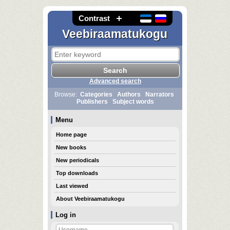
Contrast
Veebiraamatukogu
Advanced search
Browse:
Categories
Authors
Narrators
Publishers
Subject words
Menu
Home page
New books
New periodicals
Top downloads
Last viewed
About Veebiraamatukogu
Log in