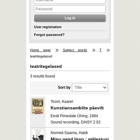
User registration
Forgot password?
Home page
Subject words
T
teatritegelased
teatritegelased
3 results found
Sort by
Toom, Kaarel
Kunstiansamblite päevilt
Eesti Pimedate Ühing, 1984
Sound recording, DAISY 2.02
Normet-Saarna, Haldi
Minu vend Ingo : mälestusi