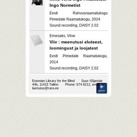
Ingo Normetist
Eesti Rahvusraamatukogu
Pimedate Raamatukogu, 2024
Sound recording, DAISY 2.02
Ernesaks, Viive
Viiv : meenutusi eluteest,
loomingust ja loojatest
Eesti Pimedate Raamatukogu,
2014
Sound recording, DAISY 2.02
Estonian Library for the Blind
Suur-Sõjamäe
44b, 11415 Tallinn
Phone: 674 8212, email:
laenutus@rara.ee