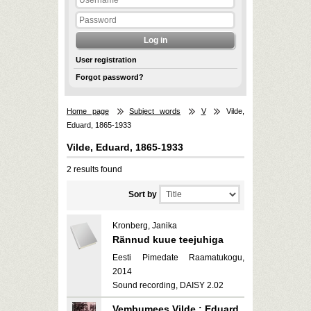
User registration
Forgot password?
Home page
Subject words
V
Vilde,
Eduard, 1865-1933
Vilde, Eduard, 1865-1933
2 results found
Sort by
Kronberg, Janika
Rännud kuue teejuhiga
Eesti Pimedate Raamatukogu,
2014
Sound recording, DAISY 2.02
Vembumees Vilde : Eduard