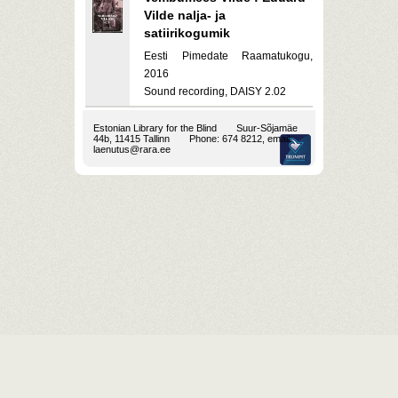
Vilde nalja- ja
satiirikogumik
Eesti Pimedate Raamatukogu,
2016
Sound recording, DAISY 2.02
Estonian Library for the Blind
Suur-Sõjamäe
44b, 11415 Tallinn
Phone: 674 8212, email:
laenutus@rara.ee