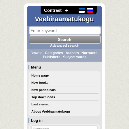
Contrast
Veebiraamatukogu
Advanced search
Browse:
Categories
Authors
Narrators
Publishers
Subject words
Menu
Home page
New books
New periodicals
Top downloads
Last viewed
About Veebiraamatukogu
Log in