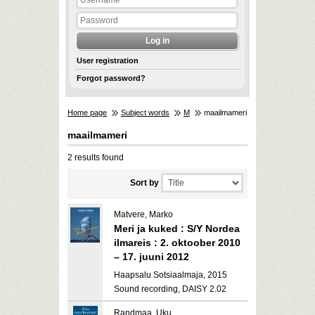
User registration
Forgot password?
Home page
Subject words
M
maailmameri
maailmameri
2 results found
Sort by
Matvere, Marko
Meri ja kuked : S/Y Nordea
ilmareis : 2. oktoober 2010
– 17. juuni 2012
Haapsalu Sotsiaalmaja, 2015
Sound recording, DAISY 2.02
Randmaa, Uku