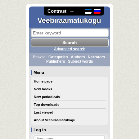
Contrast
Veebiraamatukogu
Advanced search
Browse:
Categories
Authors
Narrators
Publishers
Subject words
Menu
Home page
New books
New periodicals
Top downloads
Last viewed
About Veebiraamatukogu
Log in