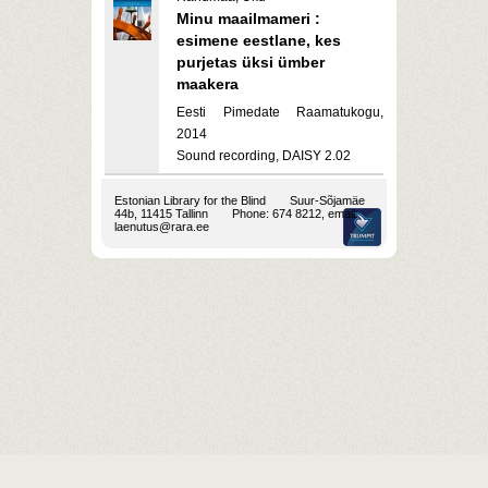
Minu maailmameri :
esimene eestlane, kes
purjetas üksi ümber
maakera
Eesti Pimedate Raamatukogu,
2014
Sound recording, DAISY 2.02
Estonian Library for the Blind
Suur-Sõjamäe
44b, 11415 Tallinn
Phone: 674 8212, email:
laenutus@rara.ee