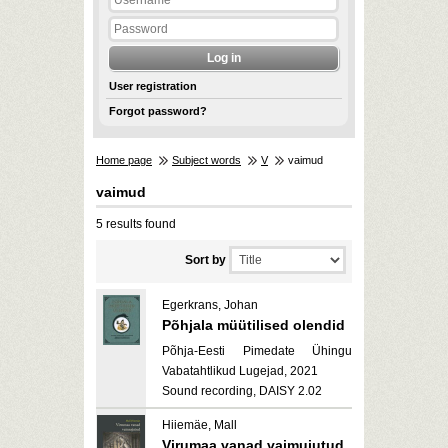
User registration
Forgot password?
Home page
Subject words
V
vaimud
vaimud
5 results found
Sort by
Egerkrans, Johan
Põhjala müütilised olendid
Põhja-Eesti Pimedate Ühingu
Vabatahtlikud Lugejad, 2021
Sound recording, DAISY 2.02
Hiiemäe, Mall
Virumaa vanad vaimujutud