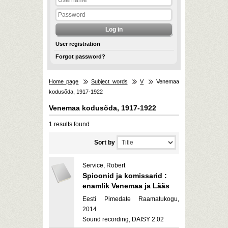
User registration
Forgot password?
Home page
Subject words
V
Venemaa
kodusõda, 1917-1922
Venemaa kodusõda, 1917-1922
1 results found
Sort by
Service, Robert
Spioonid ja komissarid :
enamlik Venemaa ja Lääs
Eesti Pimedate Raamatukogu,
2014
Sound recording, DAISY 2.02