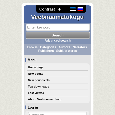
Contrast
Veebiraamatukogu
Advanced search
Browse:
Categories
Authors
Narrators
Publishers
Subject words
Menu
Home page
New books
New periodicals
Top downloads
Last viewed
About Veebiraamatukogu
Log in