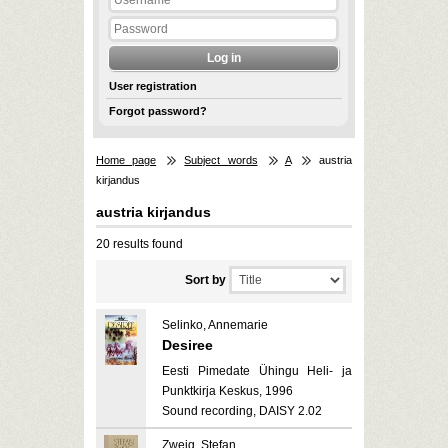
User registration
Forgot password?
Home page
Subject words
A
austria
kirjandus
austria kirjandus
20 results found
Sort by
Selinko, Annemarie
Desiree
Eesti Pimedate Ühingu Heli- ja
Punktkirja Keskus, 1996
Sound recording, DAISY 2.02
Zweig, Stefan