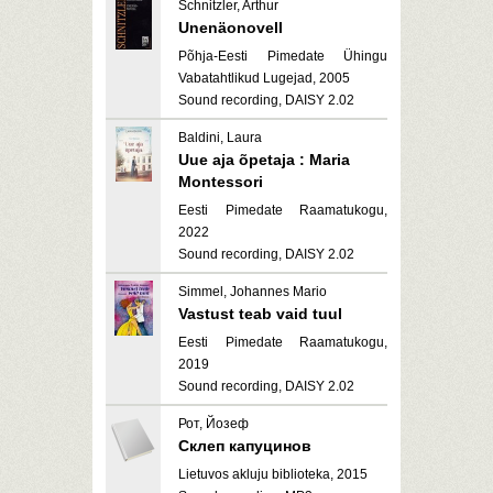
Schnitzler, Arthur
Unenäonovell
Põhja-Eesti Pimedate Ühingu
Vabatahtlikud Lugejad, 2005
Sound recording, DAISY 2.02
Baldini, Laura
Uue aja õpetaja : Maria
Montessori
Eesti Pimedate Raamatukogu,
2022
Sound recording, DAISY 2.02
Simmel, Johannes Mario
Vastust teab vaid tuul
Eesti Pimedate Raamatukogu,
2019
Sound recording, DAISY 2.02
Рот, Йозеф
Склеп капуцинов
Lietuvos akluju biblioteka, 2015