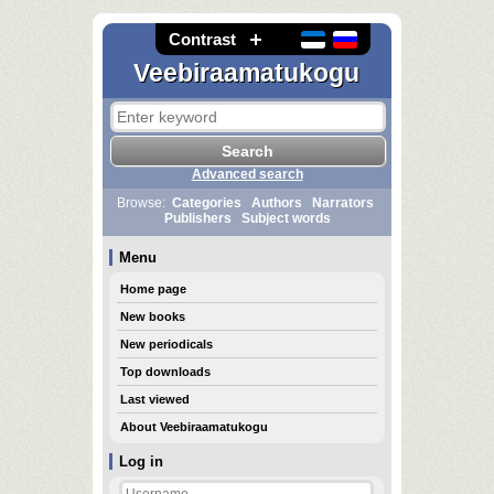
Contrast
Veebiraamatukogu
Advanced search
Browse:
Categories
Authors
Narrators
Publishers
Subject words
Menu
Home page
New books
New periodicals
Top downloads
Last viewed
About Veebiraamatukogu
Log in