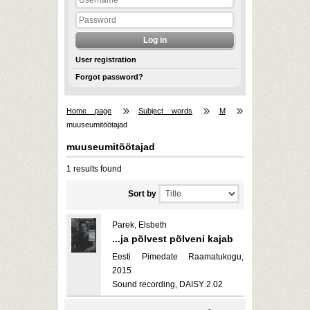
User registration
Forgot password?
Home page
Subject words
M
muuseumitöötajad
muuseumitöötajad
1 results found
Sort by
Parek, Elsbeth
...ja põlvest põlveni kajab
Eesti Pimedate Raamatukogu,
2015
Sound recording, DAISY 2.02