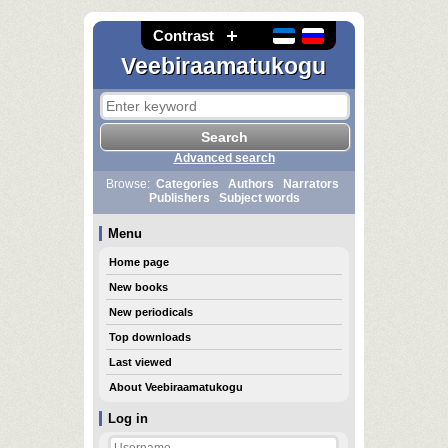
Contrast
Veebiraamatukogu
Advanced search
Browse:
Categories
Authors
Narrators
Publishers
Subject words
Menu
Home page
New books
New periodicals
Top downloads
Last viewed
About Veebiraamatukogu
Log in