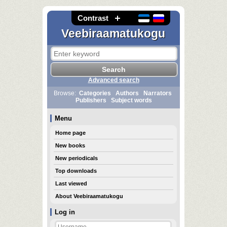
Contrast
Veebiraamatukogu
Advanced search
Browse:
Categories
Authors
Narrators
Publishers
Subject words
Menu
Home page
New books
New periodicals
Top downloads
Last viewed
About Veebiraamatukogu
Log in