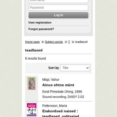
User registration
Forgot password?
Home page
Subject words
T
teadlased
teadlased
6 results found
Sort by
Mägi, Vahur
Ainus ehtne münt
Eesti Pimedate Ühing, 1986
Sound recording, DAISY 2.02
Pettersson, Maria
Erakordsed naised :
teadlased, valitsejad,