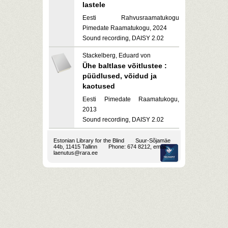
lastele
Eesti Rahvusraamatukogu
Pimedate Raamatukogu, 2024
Sound recording, DAISY 2.02
Stackelberg, Eduard von
Ühe baltlase võitlustee :
püüdlused, võidud ja
kaotused
Eesti Pimedate Raamatukogu,
2013
Sound recording, DAISY 2.02
Estonian Library for the Blind
Suur-Sõjamäe
44b, 11415 Tallinn
Phone: 674 8212, email:
laenutus@rara.ee