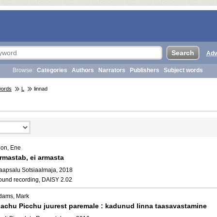
Adv
Browse:
Categories
Authors
Narrators
Publishers
Subject words
words
L
linnad
ion, Ene
rmastab, ei armasta
aapsalu Sotsiaalmaja, 2018
ound recording, DAISY 2.02
dams, Mark
achu Picchu juurest paremale : kadunud linna taasavastamine