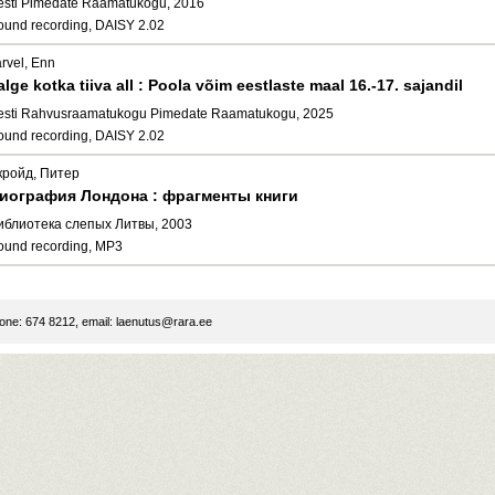
esti Pimedate Raamatukogu, 2016
ound recording, DAISY 2.02
arvel, Enn
alge kotka tiiva all : Poola võim eestlaste maal 16.-17. sajandil
esti Rahvusraamatukogu Pimedate Raamatukogu, 2025
ound recording, DAISY 2.02
кройд, Питер
иография Лондона : фрагменты книги
иблиотека слепых Литвы, 2003
ound recording, MP3
ne: 674 8212, email:
laenutus@rara.ee