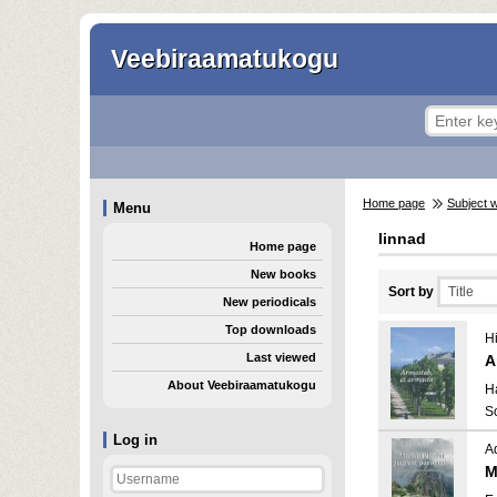
Veebiraamatukogu
Home page
Subject 
Menu
linnad
Home page
New books
Sort by
New periodicals
Top downloads
H
Last viewed
A
About Veebiraamatukogu
H
S
Log in
A
M