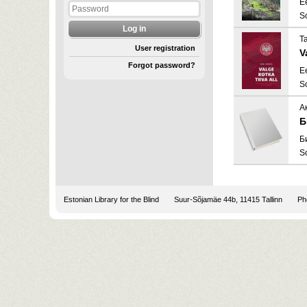
E
S
T
User registration
V
Forgot password?
E
S
А
Б
Б
S
Estonian Library for the Blind
Suur-Sõjamäe 44b, 11415 Tallinn
Pho