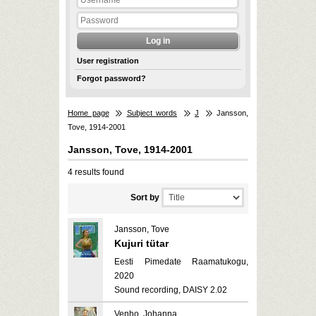
User registration
Forgot password?
Home page
Subject words
J
Jansson,
Tove, 1914-2001
Jansson, Tove, 1914-2001
4 results found
Sort by
Jansson, Tove
Kujuri tütar
Eesti Pimedate Raamatukogu,
2020
Sound recording, DAISY 2.02
Venho, Johanna