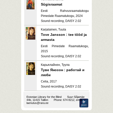
Sügisraamat
Eesti Rahvusraamatukogu
Pimedate Raamatukogu, 2024
Sound recording, DAISY 2.02
Karjalainen, Tuula
Tove Jansson : tee tööd ja
armasta
Eesti Pimedate Raamatukogu,
2015
Sound recording, DAISY 2.02
Карьялайнен, Туула
Туве Янссон : работай и
люби
Celia, 2017
Sound recording, DAISY 2.02
Estonian Library for the Blind
Suur-Sõjamäe
44b, 11415 Tallinn
Phone: 674 8212, email:
laenutus@rara.ee