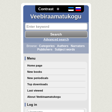
Contrast
Veebiraamatukogu
Advanced search
Browse:
Categories
Authors
Narrators
Publishers
Subject words
Menu
Home page
New books
New periodicals
Top downloads
Last viewed
About Veebiraamatukogu
Log in