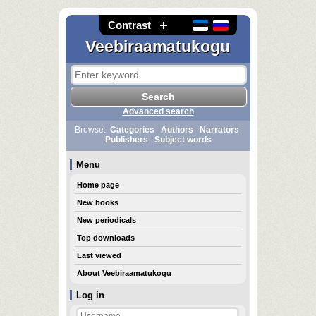
Contrast
Veebiraamatukogu
Advanced search
Browse:
Categories
Authors
Narrators
Publishers
Subject words
Menu
Home page
New books
New periodicals
Top downloads
Last viewed
About Veebiraamatukogu
Log in