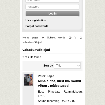
User registration
Forgot password?
Home page
Subject words
V
vabadusvõitlejad
vabadusvõitlejad
2 results found
Sort by
Parek, Lagle
Mina ei tea, kust ma rõõmu
võtan : mälestused
Eesti Pimedate Raamatukogu,
2015
Sound recording, DAISY 2.02