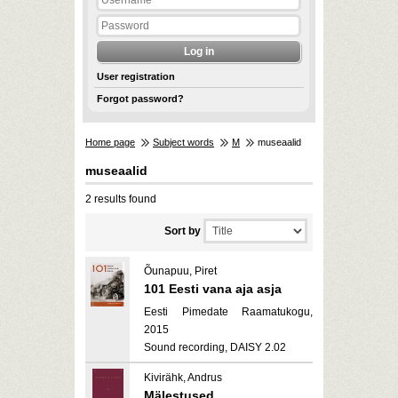
User registration
Forgot password?
Home page
Subject words
M
museaalid
museaalid
2 results found
Sort by
Õunapuu, Piret
101 Eesti vana aja asja
Eesti Pimedate Raamatukogu,
2015
Sound recording, DAISY 2.02
Kivirähk, Andrus
Mälestused