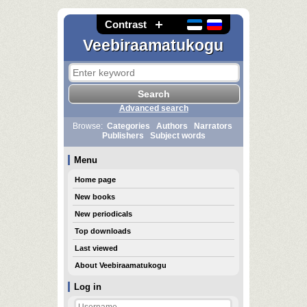
Contrast
Veebiraamatukogu
Advanced search
Browse:
Categories
Authors
Narrators
Publishers
Subject words
Menu
Home page
New books
New periodicals
Top downloads
Last viewed
About Veebiraamatukogu
Log in