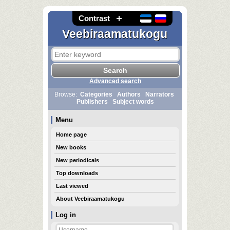
Contrast
Veebiraamatukogu
Advanced search
Browse:
Categories
Authors
Narrators
Publishers
Subject words
Menu
Home page
New books
New periodicals
Top downloads
Last viewed
About Veebiraamatukogu
Log in