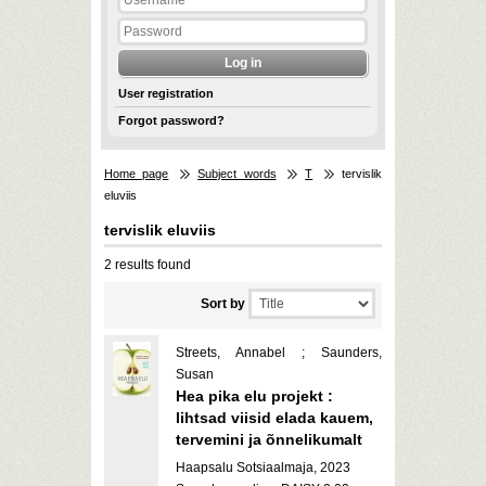
User registration
Forgot password?
Home page
Subject words
T
tervislik
eluviis
tervislik eluviis
2 results found
Sort by
Streets, Annabel ; Saunders,
Susan
Hea pika elu projekt :
lihtsad viisid elada kauem,
tervemini ja õnnelikumalt
Haapsalu Sotsiaalmaja, 2023