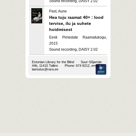
Sound recording, DAISY 2.02
Past, Aune
Hea tuju raamat 40+ : lood
tervise, ilu ja suhete
hoidmisest
Eesti Pimedate Raamatukogu,
2015
Sound recording, DAISY 2.02
Estonian Library for the Blind
Suur-Sõjamäe
44b, 11415 Tallinn
Phone: 674 8212, email:
laenutus@rara.ee