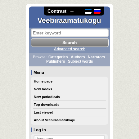
Contrast
Veebiraamatukogu
Advanced search
Browse:
Categories
Authors
Narrators
Publishers
Subject words
Menu
Home page
New books
New periodicals
Top downloads
Last viewed
About Veebiraamatukogu
Log in