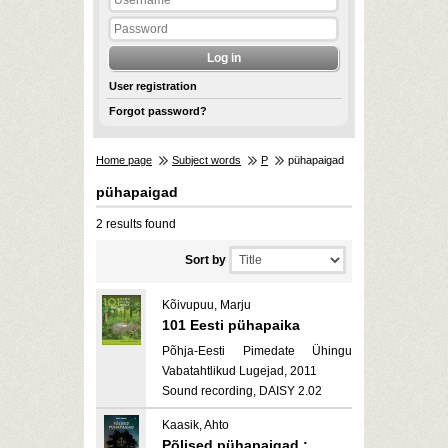
User registration
Forgot password?
Home page
Subject words
P
pühapaigad
pühapaigad
2 results found
Sort by
Kõivupuu, Marju
101 Eesti pühapaika
Põhja-Eesti Pimedate Ühingu
Vabatahtlikud Lugejad, 2011
Sound recording, DAISY 2.02
Kaasik, Ahto
Põlised pühapaigad :