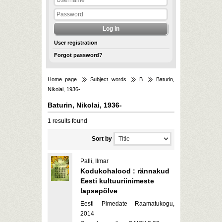
User registration
Forgot password?
Home page
Subject words
B
Baturin,
Nikolai, 1936-
Baturin, Nikolai, 1936-
1 results found
Sort by
Palli, Ilmar
Kodukohalood : rännakud
Eesti kultuuriinimeste
lapsepõlve
Eesti Pimedate Raamatukogu,
2014