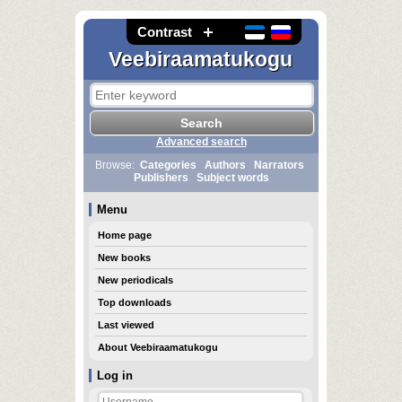
Contrast
Veebiraamatukogu
Advanced search
Browse:
Categories
Authors
Narrators
Publishers
Subject words
Menu
Home page
New books
New periodicals
Top downloads
Last viewed
About Veebiraamatukogu
Log in