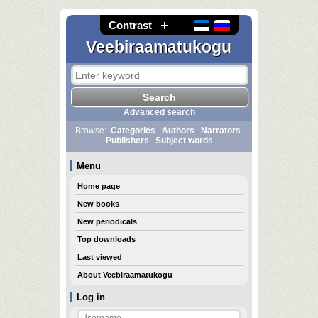
Contrast
Veebiraamatukogu
Advanced search
Browse:
Categories
Authors
Narrators
Publishers
Subject words
Menu
Home page
New books
New periodicals
Top downloads
Last viewed
About Veebiraamatukogu
Log in