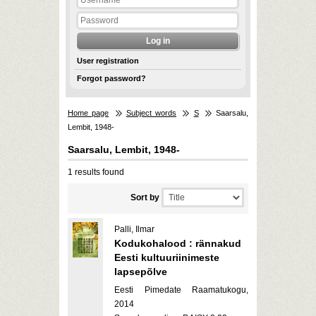
User registration
Forgot password?
Home page
Subject words
S
Saarsalu,
Lembit, 1948-
Saarsalu, Lembit, 1948-
1 results found
Sort by
Palli, Ilmar
Kodukohalood : rännakud
Eesti kultuuriinimeste
lapsepõlve
Eesti Pimedate Raamatukogu,
2014