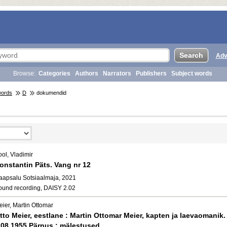
Adv
Browse:
Categories
Authors
Narrators
Publishers
Subject words
words
D
dokumendid
ol, Vladimir
onstantin Päts. Vang nr 12
aapsalu Sotsiaalmaja, 2021
ound recording, DAISY 2.02
eier, Martin Ottomar
tto Meier, eestlane : Martin Ottomar Meier, kapten ja laevaomani
.08.1955 Pärnus : mälestused