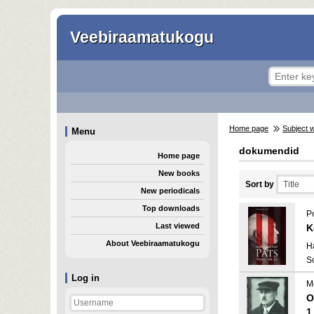
Veebiraamatukogu
Home page
Subject 
Menu
dokumendid
Home page
New books
Sort by
New periodicals
Top downloads
Po
Last viewed
K
About Veebiraamatukogu
H
S
Log in
M
O
1