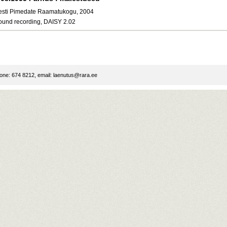
esti Pimedate Raamatukogu, 2004
ound recording, DAISY 2.02
ne: 674 8212, email:
laenutus@rara.ee