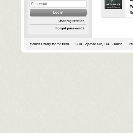
E
S
User registration
Forgot password?
Estonian Library for the Blind
Suur-Sõjamäe 44b, 11415 Tallinn
Pho