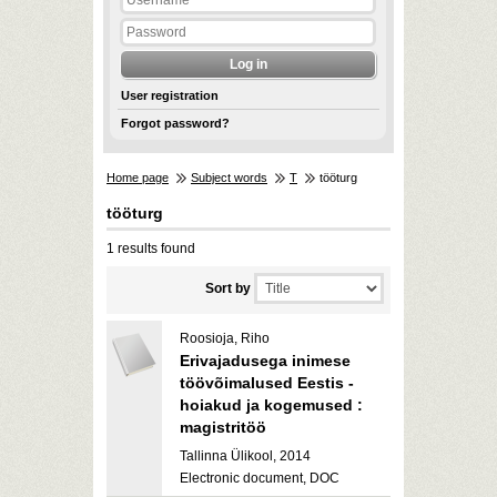
User registration
Forgot password?
Home page
Subject words
T
tööturg
tööturg
1 results found
Sort by
Roosioja, Riho
Erivajadusega inimese
töövõimalused Eestis -
hoiakud ja kogemused :
magistritöö
Tallinna Ülikool, 2014
Electronic document, DOC