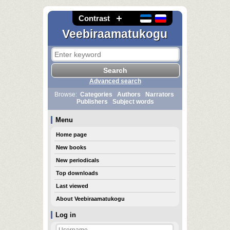
Contrast
Veebiraamatukogu
Advanced search
Browse:
Categories
Authors
Narrators
Publishers
Subject words
Menu
Home page
New books
New periodicals
Top downloads
Last viewed
About Veebiraamatukogu
Log in