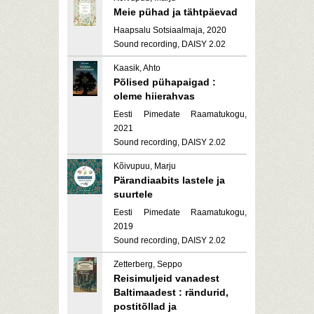
Meie pühad ja tähtpäevad
Haapsalu Sotsiaalmaja, 2020
Sound recording, DAISY 2.02
Kaasik, Ahto
Põlised pühapaigad :
oleme hiierahvas
Eesti Pimedate Raamatukogu,
2021
Sound recording, DAISY 2.02
Kõivupuu, Marju
Pärandiaabits lastele ja
suurtele
Eesti Pimedate Raamatukogu,
2019
Sound recording, DAISY 2.02
Zetterberg, Seppo
Reisimuljeid vanadest
Baltimaadest : rändurid,
postitõllad ja