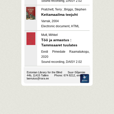
Sound recording, DAISY 2.02
Pratchett, Terry ; Briggs, Stephen
Kettamaailma teejuht
Varrak, 2004
Electronic document, HTML
Mutt, Mihkel
Töö ja armastus :
Tammsaaret tuulates
Eesti Pimedate Raamatukogu,
2020
Sound recording, DAISY 2.02
Estonian Library for the Blind
Suur-Sõjamäe
44b, 11415 Tallinn
Phone: 674 8212, email:
laenutus@rara.ee