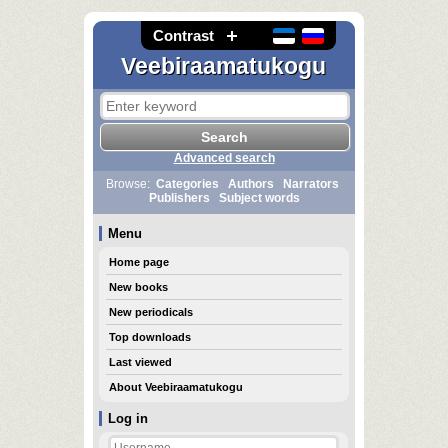
Contrast
Veebiraamatukogu
Advanced search
Browse:
Categories
Authors
Narrators
Publishers
Subject words
Menu
Home page
New books
New periodicals
Top downloads
Last viewed
About Veebiraamatukogu
Log in