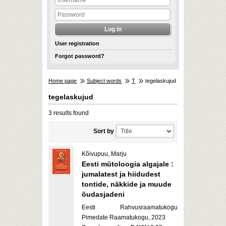
User registration
Forgot password?
Home page
Subject words
T
tegelaskujud
tegelaskujud
3 results found
Sort by
Kõivupuu, Marju
Eesti mütoloogia algajale :
jumalatest ja hiidudest
tontide, näkkide ja muude
õudasjadeni
Eesti Rahvusraamatukogu
Pimedate Raamatukogu, 2023