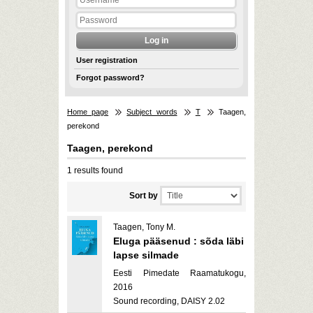
User registration
Forgot password?
Home page
Subject words
T
Taagen,
perekond
Taagen, perekond
1 results found
Sort by
Taagen, Tony M.
Eluga pääsenud : sõda läbi
lapse silmade
Eesti Pimedate Raamatukogu,
2016
Sound recording, DAISY 2.02