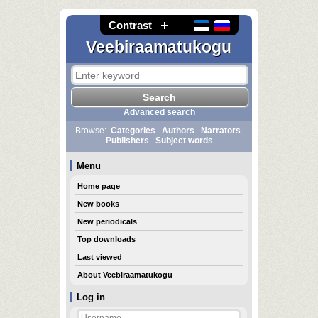
Contrast
Veebiraamatukogu
Advanced search
Browse:
Categories
Authors
Narrators
Publishers
Subject words
Menu
Home page
New books
New periodicals
Top downloads
Last viewed
About Veebiraamatukogu
Log in