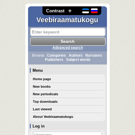
Contrast
Veebiraamatukogu
Advanced search
Browse:
Categories
Authors
Narrators
Publishers
Subject words
Menu
Home page
New books
New periodicals
Top downloads
Last viewed
About Veebiraamatukogu
Log in