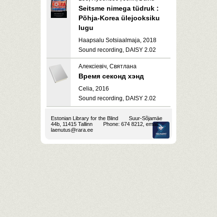
Seitsme nimega tüdruk :
Põhja-Korea ülejooksiku
lugu
Haapsalu Sotsiaalmaja, 2018
Sound recording, DAISY 2.02
Алексіевіч, Святлана
Время секонд хэнд
Celia, 2016
Sound recording, DAISY 2.02
Estonian Library for the Blind
Suur-Sõjamäe
44b, 11415 Tallinn
Phone: 674 8212, email:
laenutus@rara.ee