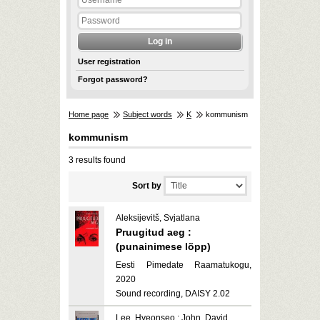
User registration
Forgot password?
Home page
Subject words
K
kommunism
kommunism
3 results found
Sort by
Aleksijevitš, Svjatlana
Pruugitud aeg :
(punainimese lõpp)
Eesti Pimedate Raamatukogu,
2020
Sound recording, DAISY 2.02
Lee, Hyeonseo ; John, David