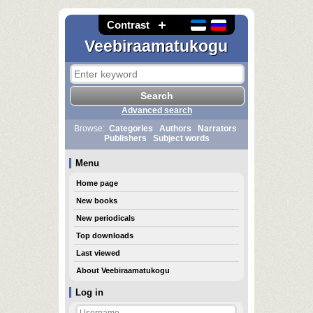
Contrast
Veebiraamatukogu
Advanced search
Browse:
Categories
Authors
Narrators
Publishers
Subject words
Menu
Home page
New books
New periodicals
Top downloads
Last viewed
About Veebiraamatukogu
Log in