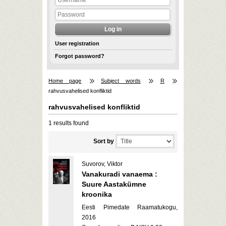
User registration
Forgot password?
Home page
Subject words
R
rahvusvahelised konfliktid
rahvusvahelised konfliktid
1 results found
Sort by
Suvorov, Viktor
Vanakuradi vanaema :
Suure Aastakümne
kroonika
Eesti Pimedate Raamatukogu,
2016