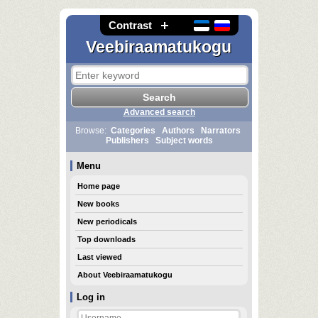
Contrast
Veebiraamatukogu
Advanced search
Browse:
Categories
Authors
Narrators
Publishers
Subject words
Menu
Home page
New books
New periodicals
Top downloads
Last viewed
About Veebiraamatukogu
Log in