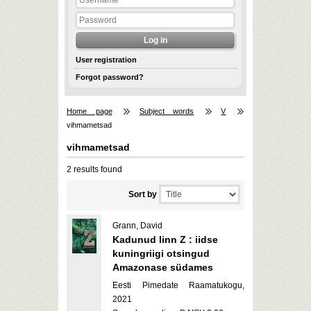
User registration
Forgot password?
Home page
Subject words
V
vihmametsad
vihmametsad
2 results found
Sort by
Grann, David
Kadunud linn Z : iidse
kuningriigi otsingud
Amazonase südames
Eesti Pimedate Raamatukogu,
2021