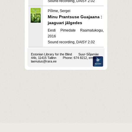
Sound recording, DAISY 2.02
Põlme, Sergei
Minu Prantsuse Guajaana :
jaaguari jälgedes
Eesti Pimedate Raamatukogu,
2016
Sound recording, DAISY 2.02
Estonian Library for the Blind
Suur-Sõjamäe
44b, 11415 Tallinn
Phone: 674 8212, email:
laenutus@rara.ee