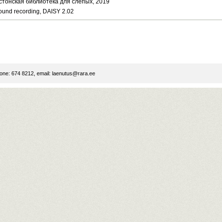
стонская библиотека для слепых, 2019
ound recording, DAISY 2.02
ne: 674 8212, email:
laenutus@rara.ee