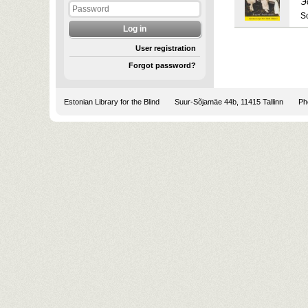
Э
S
User registration
Forgot password?
Estonian Library for the Blind
Suur-Sõjamäe 44b, 11415 Tallinn
Pho