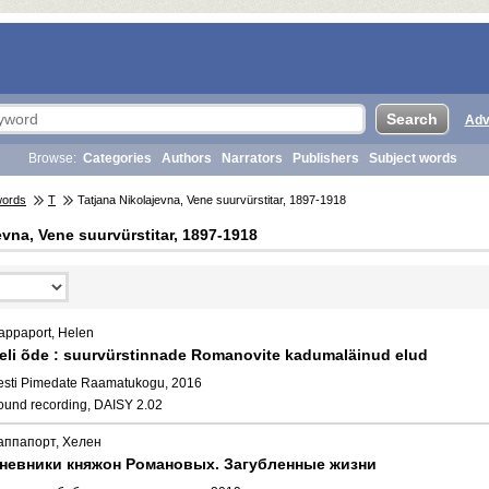
Adv
Browse:
Categories
Authors
Narrators
Publishers
Subject words
words
T
Tatjana Nikolajevna, Vene suurvürstitar, 1897-1918
evna, Vene suurvürstitar, 1897-1918
appaport, Helen
eli õde : suurvürstinnade Romanovite kadumaläinud elud
esti Pimedate Raamatukogu, 2016
ound recording, DAISY 2.02
аппапорт, Хелен
невники княжон Романовых. Загубленные жизни