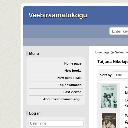
Veebiraamatukogu
Home page
Subject 
Menu
Tatjana Nikolaj
Home page
New books
Sort by
New periodicals
Top downloads
R
Last viewed
N
About Veebiraamatukogu
E
S
Log in
Р
Д