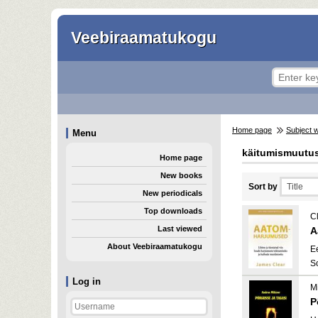
Veebiraamatukogu
Home page
Subject 
Menu
käitumismuutu
Home page
New books
Sort by
New periodicals
Top downloads
C
Last viewed
A
About Veebiraamatukogu
E
S
Log in
Mi
P