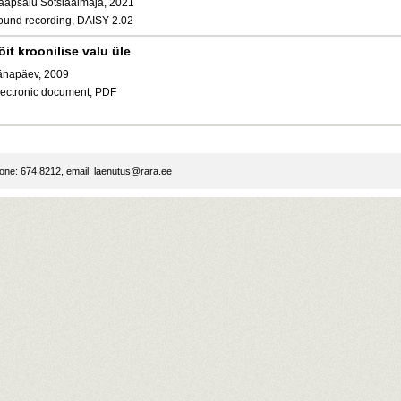
aapsalu Sotsiaalmaja, 2021
ound recording, DAISY 2.02
õit kroonilise valu üle
änapäev, 2009
lectronic document, PDF
ne: 674 8212, email:
laenutus@rara.ee