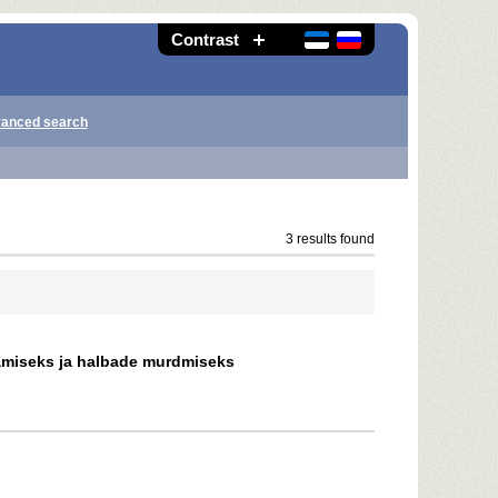
Contrast
anced search
3 results found
tamiseks ja halbade murdmiseks