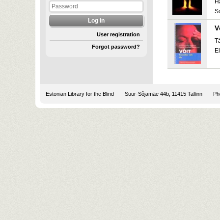
H
S
V
User registration
T
Forgot password?
E
Estonian Library for the Blind
Suur-Sõjamäe 44b, 11415 Tallinn
Pho