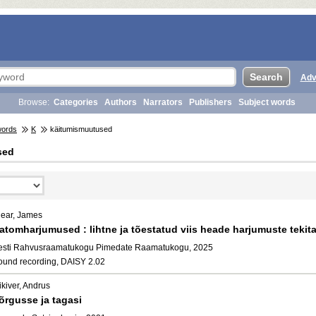
Adv
Browse:
Categories
Authors
Narrators
Publishers
Subject words
words
K
käitumismuutused
sed
lear, James
atomharjumused : lihtne ja tõestatud viis heade harjumuste teki
esti Rahvusraamatukogu Pimedate Raamatukogu, 2025
ound recording, DAISY 2.02
kiver, Andrus
õrgusse ja tagasi