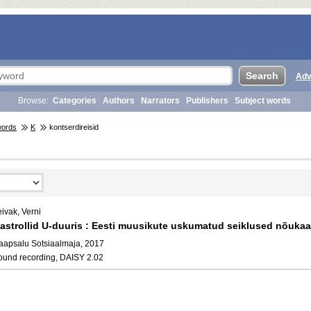
Adv
Browse:
Categories
Authors
Narrators
Publishers
Subject words
words
K
kontserdireisid
ivak, Verni
astrollid U-duuris : Eesti muusikute uskumatud seiklused nõukaa
aapsalu Sotsiaalmaja, 2017
ound recording, DAISY 2.02