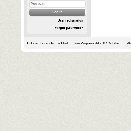
User registration
Forgot password?
Estonian Library for the Blind
Suur-Sõjamäe 44b, 11415 Tallinn
Pho