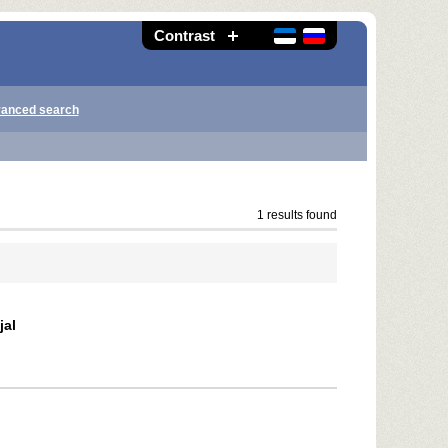
Contrast
anced search
1 results found
jal