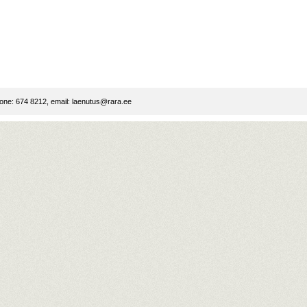
ne: 674 8212, email:
laenutus@rara.ee