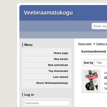
Veebiraamatukogu
Home page
Subject 
Menu
kontserdireisid
Home page
New books
Sort by
New periodicals
Top downloads
Le
Last viewed
G
About Veebiraamatukogu
H
S
Log in