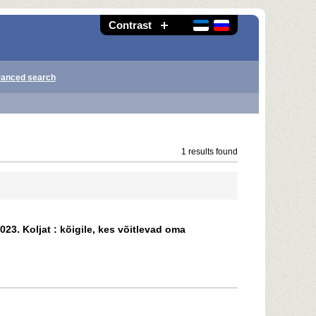
Contrast
anced search
1 results found
23. Koljat : kõigile, kes võitlevad oma