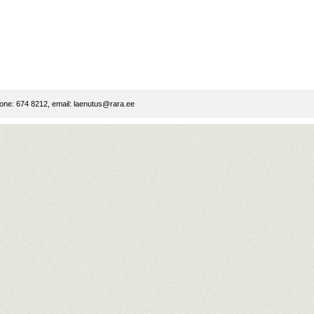
ne: 674 8212, email:
laenutus@rara.ee