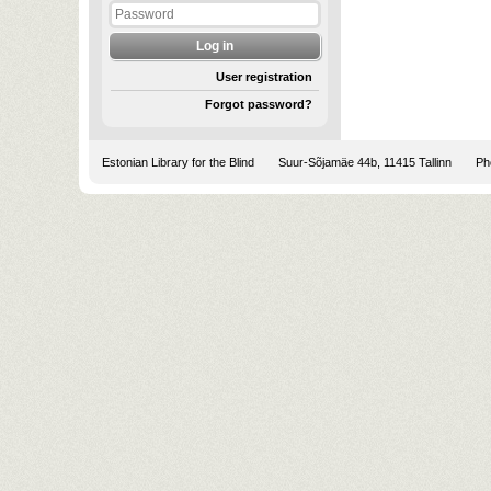
User registration
Forgot password?
Estonian Library for the Blind
Suur-Sõjamäe 44b, 11415 Tallinn
Pho