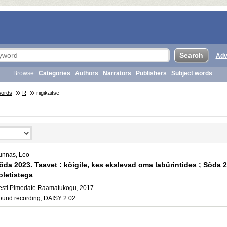
Adv
Browse:
Categories
Authors
Narrators
Publishers
Subject words
words
R
riigikaitse
unnas, Leo
õda 2023. Taavet : kõigile, kes ekslevad oma labürintides ; Sõda 20
oletistega
esti Pimedate Raamatukogu, 2017
ound recording, DAISY 2.02