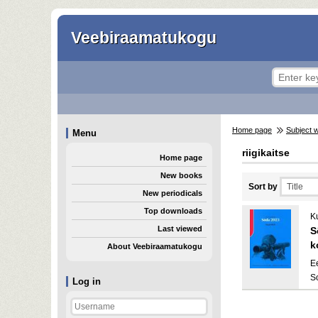
Veebiraamatukogu
Home page
Subject 
Menu
riigikaitse
Home page
New books
Sort by
New periodicals
Top downloads
K
Last viewed
S
k
About Veebiraamatukogu
E
S
Log in