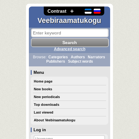
Contrast
Veebiraamatukogu
Advanced search
Browse:
Categories
Authors
Narrators
Publishers
Subject words
Menu
Home page
New books
New periodicals
Top downloads
Last viewed
About Veebiraamatukogu
Log in