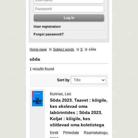
User registration
Forgot password?
Home page
Subject words
S
sõda
sõda
1 results found
Sort by
Kunnas, Leo
Sõda 2023. Taavet : kõigile,
kes ekslevad oma
labürintides ; Sõda 2023.
Koljat : kõigile, kes
võitlevad oma koletistega
Eesti Pimedate Raamatukogu,