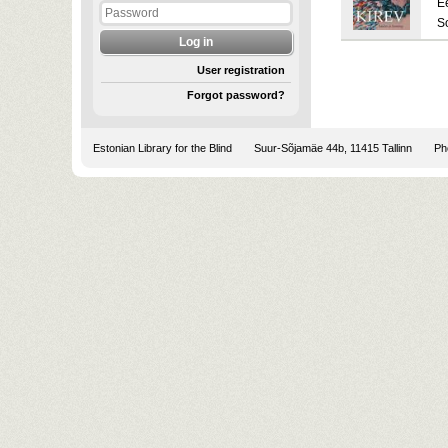
E
S
User registration
Forgot password?
Estonian Library for the Blind
Suur-Sõjamäe 44b, 11415 Tallinn
Pho