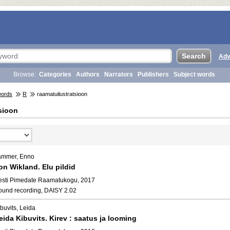
Adv
Browse:
Categories
Authors
Narrators
Publishers
Subject words
words
R
raamatuilustratsioon
sioon
ammer, Enno
lon Wikland. Elu pildid
esti Pimedate Raamatukogu, 2017
ound recording, DAISY 2.02
buvits, Leida
eida Kibuvits. Kirev : saatus ja looming