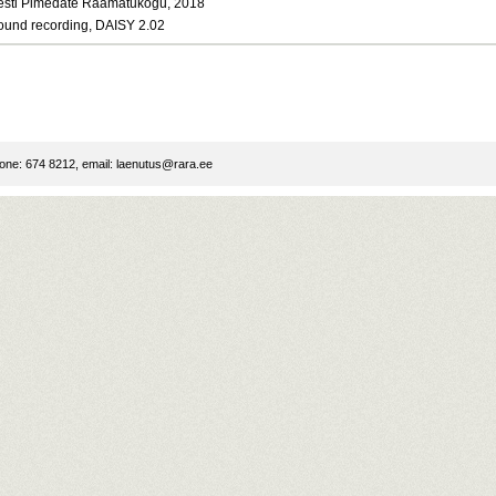
esti Pimedate Raamatukogu, 2018
ound recording, DAISY 2.02
ne: 674 8212, email:
laenutus@rara.ee