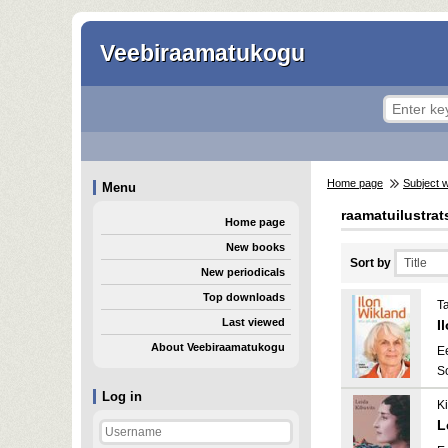
Veebiraamatukogu
Home page
Subject 
Menu
raamatuilustrat
Home page
New books
Sort by
New periodicals
Top downloads
T
Last viewed
I
About Veebiraamatukogu
E
S
Log in
Ki
L