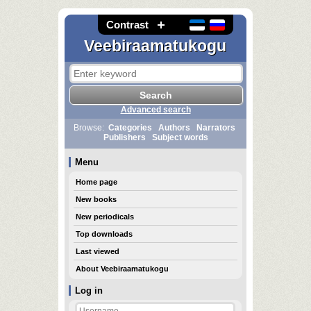
Contrast
Veebiraamatukogu
Advanced search
Browse:
Categories
Authors
Narrators
Publishers
Subject words
Menu
Home page
New books
New periodicals
Top downloads
Last viewed
About Veebiraamatukogu
Log in