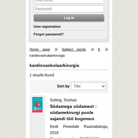
User registration
Forgot password?
Home page
Subject words
K
kardiovaskulaarkirurgia
kardiovaskulaarkirurgia
1 results found
Sort by
Sulling, Toomas
Südamega südamest :
südamekirurgi poole
sajandi töö kogemus
Eesti Pimedate Raamatukogu,
2018