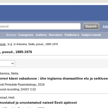
Adv
Browse:
Categories
Authors
Narrators
Publishers
Subject words
words
A
Arbenina, Stella, pseud., 1885-1976
a, pseud., 1885-1976
benina, Stella
errori käest vabadusse : ühe inglanna dramaatiline elu ja seiklus
esti Pimedate Raamatukogu, 2018
ound recording, DAISY 2.02
inart, Heili
nustatud ja unustamatud naised Eesti ajaloost