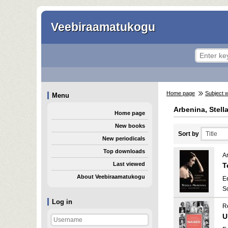
Veebiraamatukogu
Home page
Subject 
Menu
Arbenina, Stell
Home page
New books
Sort by
New periodicals
Top downloads
Ar
Last viewed
T
About Veebiraamatukogu
E
S
Log in
Re
U