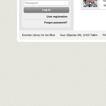
E
S
User registration
Forgot password?
Estonian Library for the Blind
Suur-Sõjamäe 44b, 11415 Tallinn
Pho