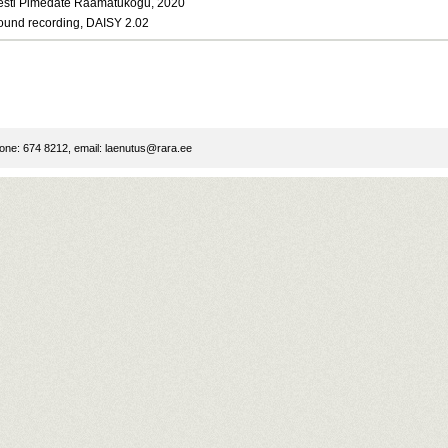
esti Pimedate Raamatukogu, 2020
ound recording, DAISY 2.02
ne: 674 8212, email:
laenutus@rara.ee