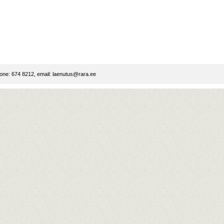
ne: 674 8212, email:
laenutus@rara.ee