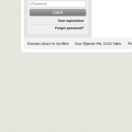
User registration
Forgot password?
Estonian Library for the Blind
Suur-Sõjamäe 44b, 11415 Tallinn
Pho