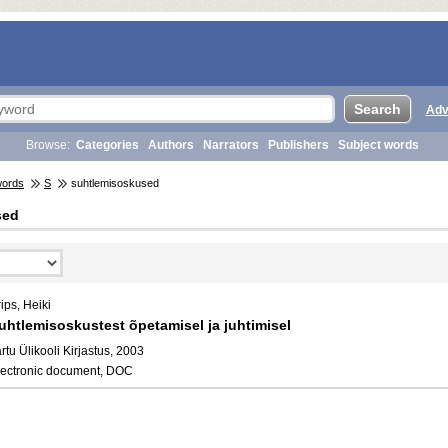
Adv
Browse:
Categories
Authors
Narrators
Publishers
Subject words
words
S
suhtlemisoskused
sed
ips, Heiki
uhtlemisoskustest õpetamisel ja juhtimisel
rtu Ülikooli Kirjastus, 2003
lectronic document, DOC