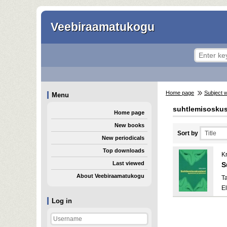
Veebiraamatukogu
Home page
Subject 
Menu
suhtlemisosku
Home page
New books
Sort by
New periodicals
Top downloads
Kr
Last viewed
S
About Veebiraamatukogu
Ta
E
Log in