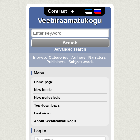
Contrast
Veebiraamatukogu
Advanced search
Browse:
Categories
Authors
Narrators
Publishers
Subject words
Menu
Home page
New books
New periodicals
Top downloads
Last viewed
About Veebiraamatukogu
Log in