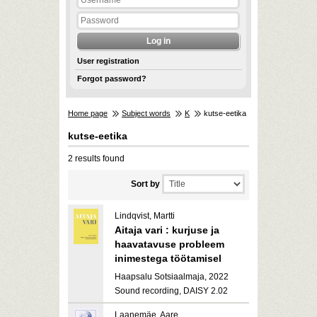
User registration
Forgot password?
Home page
Subject words
K
kutse-eetika
kutse-eetika
2 results found
Sort by
Lindqvist, Martti
Aitaja vari : kurjuse ja
haavatavuse probleem
inimestega töötamisel
Haapsalu Sotsiaalmaja, 2022
Sound recording, DAISY 2.02
Laanemäe, Aare