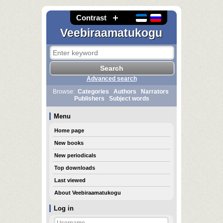
Contrast
Veebiraamatukogu
Advanced search
Browse:
Categories
Authors
Narrators
Publishers
Subject words
Menu
Home page
New books
New periodicals
Top downloads
Last viewed
About Veebiraamatukogu
Log in