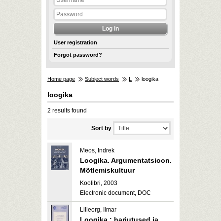
User registration
Forgot password?
Home page
Subject words
L
loogika
loogika
2 results found
Sort by
Meos, Indrek
Loogika. Argumentatsioon.
Mõtlemiskultuur
Koolibri, 2003
Electronic document, DOC
Lilleorg, Ilmar
Loogika : harjutused ja