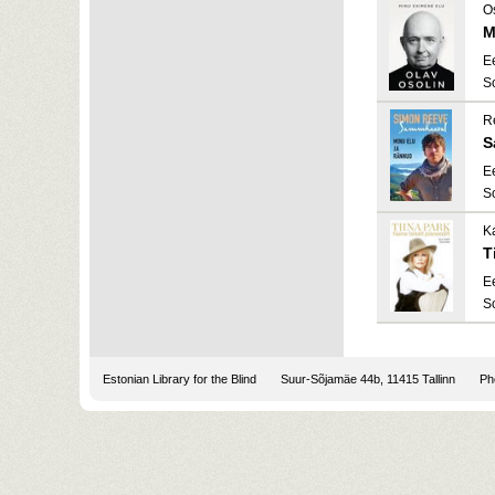
Os
M
E
S
R
S
E
S
Ka
T
E
S
Estonian Library for the Blind
Suur-Sõjamäe 44b, 11415 Tallinn
Pho