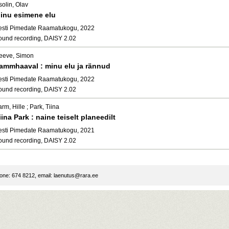
olin, Olav
inu esimene elu
esti Pimedate Raamatukogu, 2022
ound recording, DAISY 2.02
eeve, Simon
ammhaaval : minu elu ja rännud
esti Pimedate Raamatukogu, 2022
ound recording, DAISY 2.02
rm, Hille ; Park, Tiina
iina Park : naine teiselt planeedilt
esti Pimedate Raamatukogu, 2021
ound recording, DAISY 2.02
ne: 674 8212, email:
laenutus@rara.ee