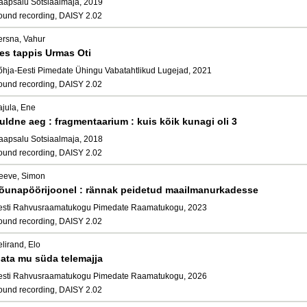
aapsalu Sotsiaalmaja, 2019
ound recording, DAISY 2.02
ersna, Vahur
es tappis Urmas Oti
õhja-Eesti Pimedate Ühingu Vabatahtlikud Lugejad, 2021
ound recording, DAISY 2.02
ajula, Ene
uldne aeg : fragmentaarium : kuis kõik kunagi oli 3
aapsalu Sotsiaalmaja, 2018
ound recording, DAISY 2.02
eeve, Simon
õunapöörijoonel : rännak peidetud maailmanurkadesse
esti Rahvusraamatukogu Pimedate Raamatukogu, 2023
ound recording, DAISY 2.02
lirand, Elo
ata mu süda telemajja
esti Rahvusraamatukogu Pimedate Raamatukogu, 2026
ound recording, DAISY 2.02