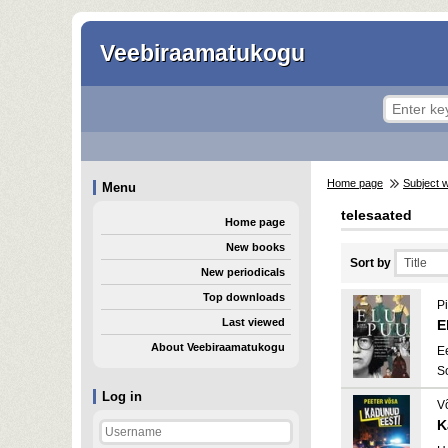
Veebiraamatukogu
Home page
Subject 
Menu
telesaated
Home page
New books
Sort by
New periodicals
Top downloads
Pi
Last viewed
E
About Veebiraamatukogu
E
S
Log in
V
K