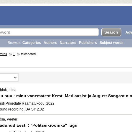
Adv
Browse:
Categories
Authors
Narrators
Publishers
Subject words
words
T
telesaated
hlak, Liina
lu puu : minu vanematest Kersti Merilaasist ja August Sangast ning 
esti Pimedate Raamatukogu, 2022
ound recording, DAISY 2.02
õsa, Peeter
adunud Eesti : "Politseikroonika" lugu