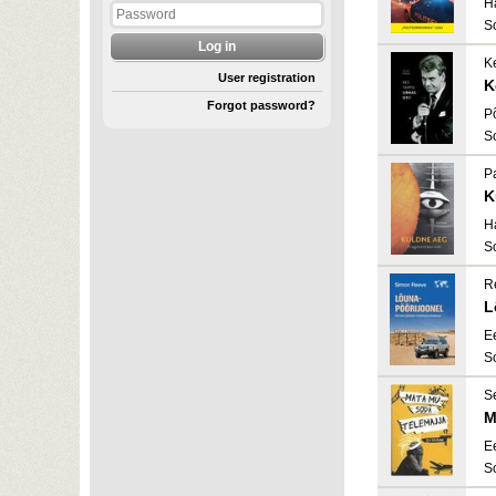
H
S
K
User registration
K
Forgot password?
P
S
P
K
H
S
R
L
E
S
Se
M
E
S