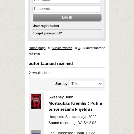
User registration
Forgot password?
Home page
Subject words
A
autoritaarsed
režiimid
autoritaarsed režiimid
2 results found
Sort by
Sweeney, John
Mõrtsukas Kremlis : Putini
terrorirežiimi kirjeldus
Haapsalu Sotsiaalmaja, 2023
Sound recording, DAISY 2.02
Lee, Hyeonseo ; John, David