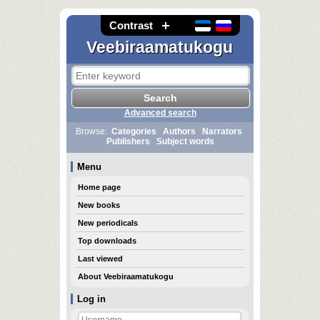
Contrast
Veebiraamatukogu
Advanced search
Browse:
Categories
Authors
Narrators
Publishers
Subject words
Menu
Home page
New books
New periodicals
Top downloads
Last viewed
About Veebiraamatukogu
Log in