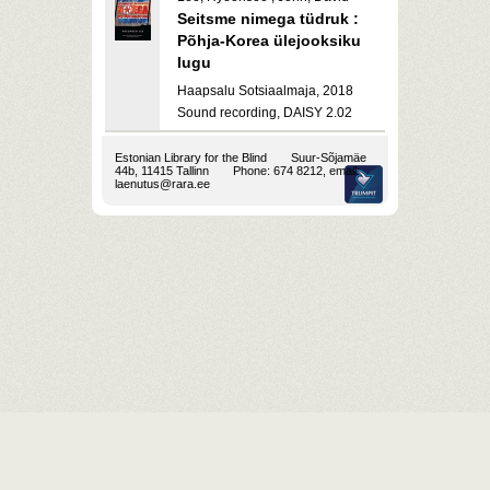
Seitsme nimega tüdruk :
Põhja-Korea ülejooksiku
lugu
Haapsalu Sotsiaalmaja, 2018
Sound recording, DAISY 2.02
Estonian Library for the Blind
Suur-Sõjamäe
44b, 11415 Tallinn
Phone: 674 8212, email:
laenutus@rara.ee