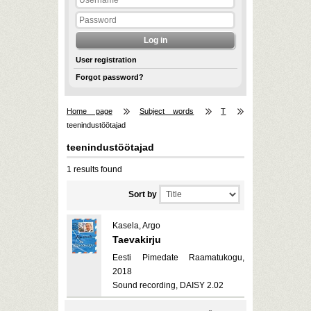
User registration
Forgot password?
Home page
Subject words
T
teenindustöötajad
teenindustöötajad
1 results found
Sort by
Kasela, Argo
Taevakirju
Eesti Pimedate Raamatukogu,
2018
Sound recording, DAISY 2.02