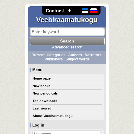
Contrast
Veebiraamatukogu
Advanced search
Browse:
Categories
Authors
Narrators
Publishers
Subject words
Menu
Home page
New books
New periodicals
Top downloads
Last viewed
About Veebiraamatukogu
Log in